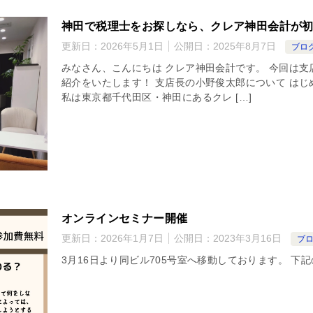
神田で税理士をお探しなら、クレア神田会計が
更新日：
2026年5月1日
公開日：
2025年8月7日
ブロ
みなさん、こんにちは クレア神田会計です。 今回は
紹介をいたします！ 支店長の小野俊太郎について は
私は東京都千代田区・神田にあるクレ […]
オンラインセミナー開催
更新日：
2026年1月7日
公開日：
2023年3月16日
ブ
3月16日より同ビル705号室へ移動しております。 下