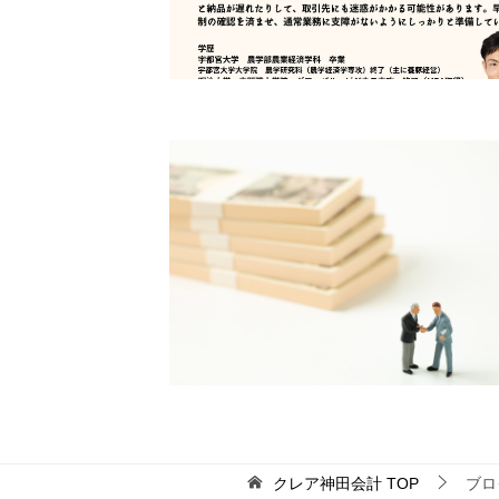
クレア神田会計
TOP
ブロ